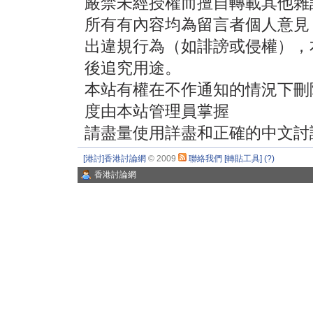
嚴禁未經授權而擅自轉載其他雜
所有有內容均為留言者個人意見
出違規行為（如誹謗或侵權），
後追究用途。
本站有權在不作通知的情況下刪
度由本站管理員掌握
請盡量使用詳盡和正確的中文討
[港討]香港討論網
© 2009
聯絡我們
[轉貼工具]
(?)
香港討論網