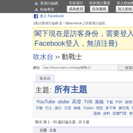
安裝港討
添加港討書簽
加入粉絲
香港討論網
成為會員
添加書籤
加入粉絲
粉絲專頁
進入 Facebook
[港討]香港討論網 是一個facebook上的香港討論區。
閣下現在是訪客身份，需要登入
Facebook登入，無須注冊)
吹水台
›› 動戰士
網址:
複製
吹水台
所有主題
主題:
YouTube
utube
高登
TVB
港鐵
下載
PSP
新聞
可樂
巴士
遊行
天堂
林峰
Trailer
理想
黃子華
奧巴馬
題曲
資料
恐懼鬥室
青
顯示 第 1 - 30 篇討論主題 , 共 3 篇
回覆
主題