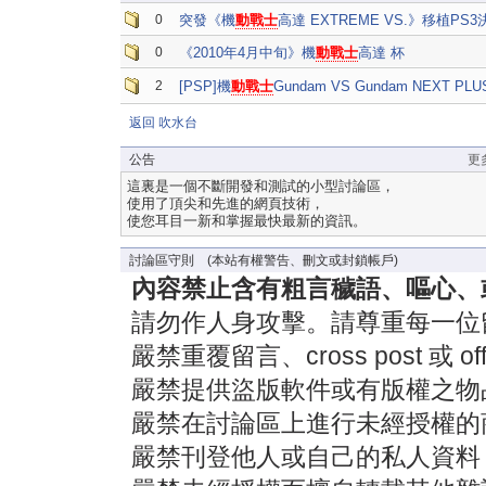
0
突發《機
動戰士
高達 EXTREME VS.》移植PS
0
《2010年4月中旬》機
動戰士
高達 杯
2
[PSP]機
動戰士
Gundam VS Gundam NEXT PLU
返回 吹水台
公告
更
這裏是一個不斷開發和測試的小型討論區，
使用了頂尖和先進的網頁技術，
使您耳目一新和掌握最快最新的資訊。
討論區守則 (本站有權警告、刪文或封鎖帳戶)
內容禁止含有粗言穢語、嘔心、
請勿作人身攻擊。請尊重每一位
嚴禁重覆留言、cross post 或 off-
嚴禁提供盜版軟件或有版權之物
嚴禁在討論區上進行未經授權的
嚴禁刊登他人或自己的私人資料