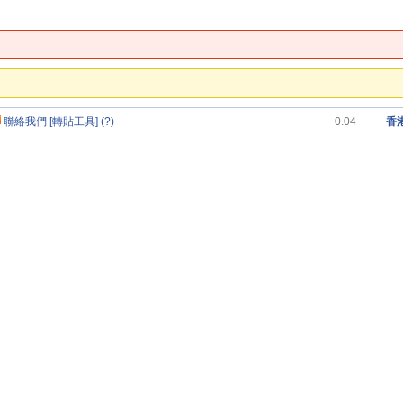
聯絡我們
[轉貼工具]
(?)
0.04
香