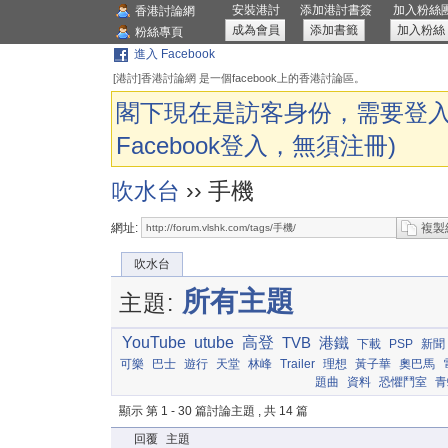
安裝港討
添加港討書簽
加入粉絲
香港討論網
成為會員
添加書籤
加入粉絲
粉絲專頁
進入 Facebook
[港討]香港討論網 是一個facebook上的香港討論區。
閣下現在是訪客身份，需要登入
Facebook登入，無須注冊)
吹水台
›› 手機
網址:
複製
吹水台
所有主題
主題:
YouTube
utube
高登
TVB
港鐵
下載
PSP
新聞
可樂
巴士
遊行
天堂
林峰
Trailer
理想
黃子華
奧巴馬
題曲
資料
恐懼鬥室
青
顯示 第 1 - 30 篇討論主題 , 共 14 篇
回覆
主題