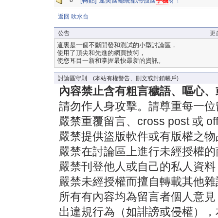
8
[轉貼] 連美國總統都用強國
手機
呀！
返回 吹水台
公告
更
這裏是一個不斷開發和測試的小型討論區，
使用了頂尖和先進的網頁技術，
使您耳目一新和掌握最快最新的資訊。
討論區守則 (本站有權警告、刪文或封鎖帳戶)
內容禁止含有粗言穢語、嘔心、
請勿作人身攻擊。請尊重每一位
嚴禁重覆留言、cross post 或 off-
嚴禁提供盜版軟件或有版權之物
嚴禁在討論區上進行未經授權的
嚴禁刊登他人或自己的私人資料
嚴禁未經授權而擅自轉載其他雜
所有有內容均為留言者個人意見
出違規行為（如誹謗或侵權），