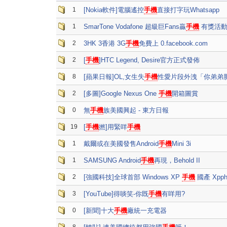
1
[Nokia軟件]電腦遙控
手機
直接打字玩Whatsapp
1
SmarTone Vodafone 超級巨Fans贏
手機
有獎活
2
3HK 3香港 3G
手機
免費上 0.facebook.com
2
[
手機
]HTC Legend, Desire官方正式發佈
8
[蘋果日報]OL,女生失
手機
性愛片段外洩「你弟弟
2
[多圖]Google Nexus One
手機
開箱圖賞
0
無
手機
族美國興起 - 東方日報
19
[
手機
撚]用緊咩
手機
1
戴爾或在美國發售Android
手機
Mini 3i
1
SAMSUNG Android
手機
再現，Behold II
2
[強國科技]全球首部 Windows XP
手機
國產 Xpph
3
[YouTube]得啖笑-你既
手機
有咩用?
0
[新聞]十大
手機
廠統一充電器