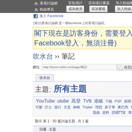
安裝港討
添加港討書簽
加入粉絲
香港討論網
成為會員
添加書籤
加入粉絲
粉絲專頁
進入 Facebook
[港討]香港討論網 是一個facebook上的香港討論區。
閣下現在是訪客身份，需要登入
Facebook登入，無須注冊)
吹水台
›› 筆記
網址:
複製
吹水台
所有主題
主題:
YouTube
utube
高登
TVB
港鐵
下載
PSP
新聞
可樂
巴士
遊行
天堂
林峰
Trailer
理想
黃子華
奧巴馬
題曲
資料
恐懼鬥室
青
顯示 第 1 - 30 篇討論主題 , 共 1 篇
回覆
主題