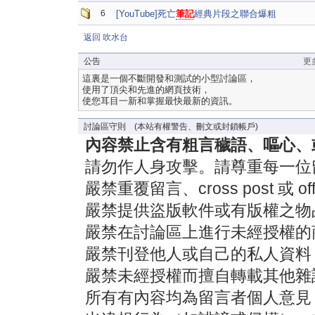
6
[YouTube]死亡
筆記
經典片段之聯合爆粗
返回 吹水台
公告
更
這裏是一個不斷開發和測試的小型討論區，
使用了頂尖和先進的網頁技術，
使您耳目一新和掌握最快最新的資訊。
討論區守則 (本站有權警告、刪文或封鎖帳戶)
內容禁止含有粗言穢語、嘔心、
請勿作人身攻擊。請尊重每一位
嚴禁重覆留言、cross post 或 off-
嚴禁提供盜版軟件或有版權之物
嚴禁在討論區上進行未經授權的
嚴禁刊登他人或自己的私人資料
嚴禁未經授權而擅自轉載其他雜
所有有內容均為留言者個人意見