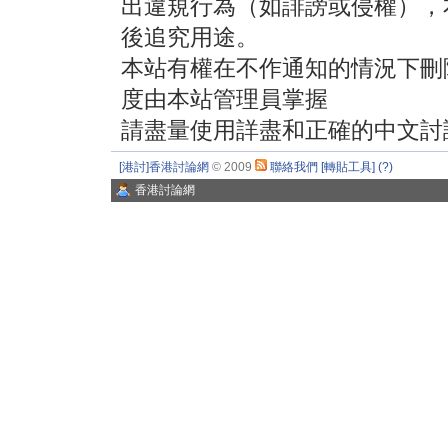
出違規行為（如誹謗或侵權），
後追究用途。
本站有權在不作通知的情況下刪
度由本站管理員掌握
請盡量使用詳盡和正確的中文討
[港討]香港討論網
© 2009
聯絡我們
[轉貼工具]
(?)
香港討論網