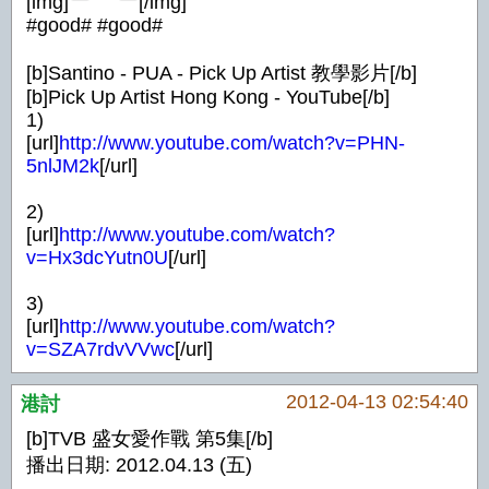
[img]
[/img]
#good# #good#
[b]Santino - PUA - Pick Up Artist 教學影片[/b]
[b]Pick Up Artist Hong Kong - YouTube[/b]
1)
[url]
http://www.youtube.com/watch?v=PHN-
5nlJM2k
[/url]
2)
[url]
http://www.youtube.com/watch?
v=Hx3dcYutn0U
[/url]
3)
[url]
http://www.youtube.com/watch?
v=SZA7rdvVVwc
[/url]
2012-04-13 02:54:40
港討
[b]TVB 盛女愛作戰 第5集[/b]
播出日期: 2012.04.13 (五)