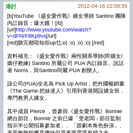
2012-04-16 22:58:55
港討
[b]YouTube 《盛女愛作戰》媾女導師 Santino 團隊
內訌錄音：爆大鑊！[/b]
[url]
http://www.youtube.com/watch?
v=dFNrF8Kp9vs
[/url]
[red]聽完都唔知佢up乜:o) :o) :o) :o) [/red]
資料補充：《盛女愛作戰》兩性關系導師(即媾女/
媾仔教練) Santino 所屬公司 PUA 內訌錄音。說話
者 Norris，與Santino同屬 PUA 創辦人。
該公司(PUA)全名為 Pick Up Artist，把外國暢銷書
《The Game-把妹達人》引用到香港開設媾女班，
專門教男人媾女。
其中成員 Pierce ，曾參與《盛女愛作戰》Bonnie
網台節目，Bonnie 之前已爆「受老闆 - 節目監制
指示半公開招募參加者」、「跟劇本角色扮演」、
表面無拖拍爽直傻妹但原來兩度搭有婦之夫。