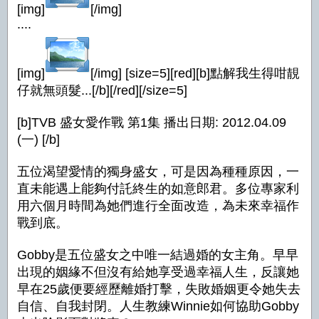
[img]
[/img]
....
[img]
[/img] [size=5][red][b]點解我生得咁靚
仔就無頭髮...[/b][/red][/size=5]
[b]TVB 盛女愛作戰 第1集 播出日期: 2012.04.09
(一) [/b]
五位渴望愛情的獨身盛女，可是因為種種原因，一
直未能遇上能夠付託終生的如意郎君。多位專家利
用六個月時間為她們進行全面改造，為未來幸福作
戰到底。
Gobby是五位盛女之中唯一結過婚的女主角。早早
出現的姻緣不但沒有給她享受過幸福人生，反讓她
早在25歲便要經歷離婚打擊，失敗婚姻更令她失去
自信、自我封閉。人生教練Winnie如何協助Gobby