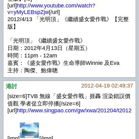
[url]
http://www.youtube.com/watch?
v=yMyLEBspZjw
[/url]
2012/4/13 「光明頂」《繼續盛女愛作戰》【完整
版】
「光明頂」《繼續盛女愛作戰》
日期：2012年4月13日（星期五）
時間：11pm - 12am
嘉賓：《盛女愛作戰》生命導師Winnie 及Eva
主持：陶傑、鮑偉聰
2012-04-19 02:49:37
港討
[size=6]TVB 無線「盛女愛作戰」捱轟 渲染錯誤價
值觀 學者促立即停播[/size=6]
[url]
http://www.singpao.com/gw/xwa/201204/t201204
[img]
[/img]