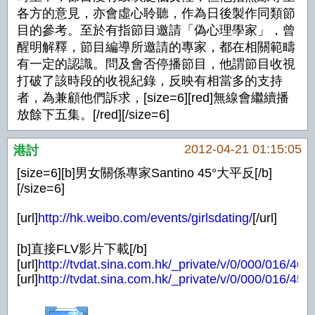
各方的意見，亦會虛心聆聽，作為日後製作同類節
目的參考。至於有指節目邀請「偽心理學家」，曾
醒明解釋，節目編導所邀請的專家，都在相關範疇
有一定的認識。問及會否停播節目，他謂節目收視
打破了該時段的收視紀錄，反映有相當多的支持
者，為兼顧他們訴求，[size=6][red]無線會繼續播
放餘下五集。[/red][/size=6]
2012-04-21 01:15:05
港討
[size=6][b]男女關係專家Santino 45°大平反[/b]
[/size=6]
[url]
http://hk.weibo.com/events/girlsdating/
[/url]
[b]直接FLV影片下載[/b]
[url]
http://tvdat.sina.com.hk/_private/v/0/000/016/461/v
[url]
http://tvdat.sina.com.hk/_private/v/0/000/016/453/v