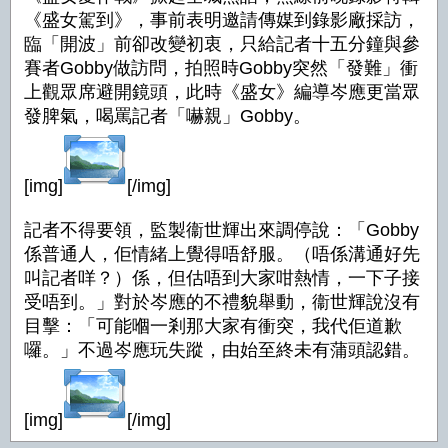
《盛女駕到》，事前表明邀請傳媒到錄影廠採訪，
臨「開波」前卻改變初衷，只給記者十五分鐘與參
賽者Gobby做訪問，拍照時Gobby突然「發難」衝
上觀眾席避開鏡頭，此時《盛女》編導岑應更當眾
發脾氣，喝罵記者「嚇親」Gobby。
[img]
[/img]
記者不得要領，監製衞世輝出來調停說：「Gobby
係普通人，佢情緒上覺得唔舒服。（唔係溝通好先
叫記者咩？）係，但估唔到大家咁熱情，一下子接
受唔到。」對於岑應的不禮貌舉動，衞世輝說沒有
目擊：「可能嗰一剎那大家有衝突，我代佢道歉
囉。」不過岑應玩失蹤，由始至終未有蒲頭認錯。
[img]
[/img]