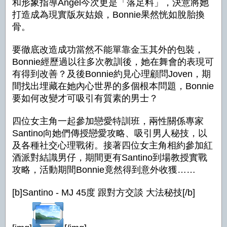
和形象指導Angel今次更是「落足料」，決意將她
打造成為現實版灰姑娘，Bonnie果然恍如脫胎換
骨。
要徹底改造成功當然不能單靠金玉其外的包裝，
Bonnie經歷過以往多次教訓後，她在舞會的表現可
有得到改善？及後Bonnie約見心理顧問Joven，期
間找出埋藏在她內心世界的多個根本問題，Bonnie
要如何改變才可吸引有質素的男士？
四位女主角一起參加戀愛特訓班，兩性關係專家
Santino向她們傳授戀愛攻略、吸引男人秘技，以
及各種社交心理戰術。接著四位女主角相約參加紅
酒派對結識男仔，期間更有Santino到場教授實戰
攻略，活動期間Bonnie竟然得到意外收獲……
[b]Santino - MJ 45度 跟對方交談 大法秘技[/b]