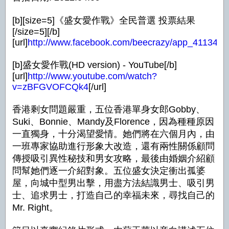
[b][size=5]《盛女愛作戰》全民普選 投票結果
[/size=5][/b]
[url]
http://www.facebook.com/beecrazy/app_411346
[b]盛女愛作戰(HD version) - YouTube[/b]
[url]
http://www.youtube.com/watch?
v=zBFGVOFCQk4
[/url]
香港剩女問題嚴重，五位香港單身女郎Gobby、
Suki、Bonnie、Mandy及Florence，因為種種原因
一直獨身，十分渴望愛情。她們將在六個月內，由
一班專家協助進行形象大改造，還有兩性關係顧問
傳授吸引異性秘技和男女攻略，最後由婚姻介紹顧
問幫她們逐一介紹對象。五位盛女決定衝出孤婆
屋，向城中型男出擊，用盡方法結識男士、吸引男
士、追求男士，打造自己的幸福未來，尋找自己的
Mr. Right。