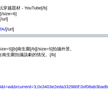
越題材 - YouTube[/b]
[/size=6]
[/url]
fA/
[/url]
][b]南生圍[/b][/size=5]拍攝外景。
在南生圍拍攝該劇的情況。[/b]
63&t=w&brcurrent=3,0x3403e2eda332980f:0xf08ab3ba