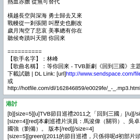
熱血赤膽 從無可替代
橫越長空與深海 勇士歸去又來
戰幔從一剎張開 叫歷史也刪改
歲月淘空了悲哀 美事總有你在
聽候奇蹟叫天開 你回來
==========
【歌手名字】：林峰
【歌曲名稱】：等你回來 - TVB新劇《回到三國》主
下載試聽 | DL Link: [url]
http://www.sendspace.com/fil
或
http://hotfile.com/dl/162846859/e0029fe/_-_.mp3.htm
港討
[b][size=5][u]TVB節目巡禮2011之「回到三國」[/u][/size
[size=4][red]本劇巡禮片演員：馬浚偉（關
國強（劉備）。 版本[/red][/size=4]
[size=5][green](2011的節目巡禮，只係得呢d初部片頭