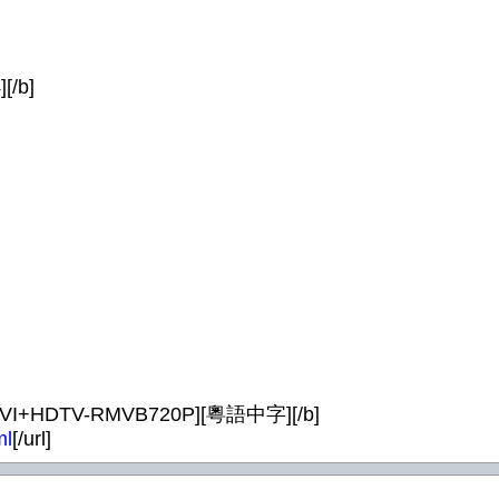
[/b]
]
AVI+HDTV-RMVB720P][粵語中字][/b]
ml
[/url]