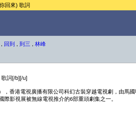
等你回來) 歌詞
,
回到
,
到三
,
林峰
[/b][/u]
gdoms RPG），香港電視廣播有限公司科幻古裝穿越電視劇
港國際影視展被無線電視推介的6部重頭劇集之一。