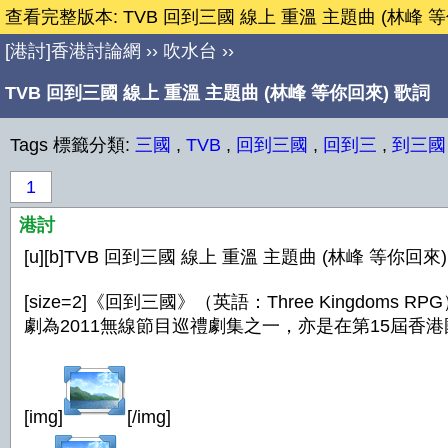
查看完整版本: TVB 回到三國 線上 重溫 主題曲 (林峰 
[港討]香港討論網
››
吹水台
››
TVB 回到三國 線上 重溫 主題曲 (林峰 等你回來) 歌詞
Tags 標籤分類:
三國
,
TVB
,
回到三國
,
回到三
,
到三國
1
港討
[u][b]TVB 回到三國 線上 重溫 主題曲 (林峰 等你回來) 歌詞
[size=2]《回到三國》（英語：Three Kin
劇為2011無線節目巡禮劇集之一，亦是在第15屆香
[img]
[/img]