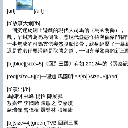
[url]
[/url]
[b]故事大綱[/b]
一個沉迷於網上遊戲的現代人司馬信（馬國明飾），
戲，早封諸葛亮為偶像，憑現代蠱惑怪招與偶像鬥智
一事無成的司馬雲信突然脫胎換骨，親身經歷了一幕
還是香港仔耍滑頭是取勝之道，一個充滿驚喜的新三國時代
[b][blue][size=5]《回到三國》有如 2012年的《尋秦記》!! 必追
[red][size=5][b]一理通 馬國明!!!!![/b][/size=5][/red]
[b]演出[/b]
馬國明 林峰 楊怡 陳展鵬
敖嘉年 李國麟 陳敏之 梁嘉琪
歐瑞偉 曾偉權 羅樂林 張穎康
[b][size=4][green]TVB 回到三國