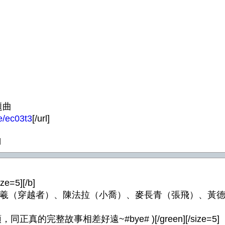
題曲
e/ec03t3
[/url]
l
=5][/b]
羽）、吳卓羲（穿越者）、陳法拉（小喬）、麥長青（張飛）
，同正真的完整故事相差好遠~#bye# )[/green][/size=5]