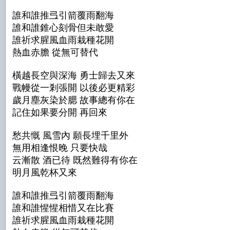
誰和誰推弖引箭覆雨翻海
誰和誰錐心刻骨但未敢愛
誰祈求腥風血雨栽種花開
熱血赤膽 從無可替代
橫越長空與深海 勇士歸去又來
戰幔從一剎張開 以後必更精彩
歲月塵灰染於腮 故事總有你在
記住如果要分開 再回來
愁共慨 風雪內 願長埋千里外
無用相逢恨晚 只要快哉
云漸散 酒已待 既然難得有你在
明月風乾杯又來
誰和誰推弖引箭覆雨翻海
誰和誰惺惺相惜又在比賽
誰祈求腥風血雨栽種花開