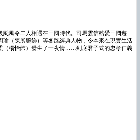
級颱風令二人相遇在三國時代。司馬雲信酷愛三國遊
周瑜（陳展鵬飾）等各路經典人物，令本來在現實生活
柔（楊怡飾）發生了一夜情……到底君子式的忠孝仁義