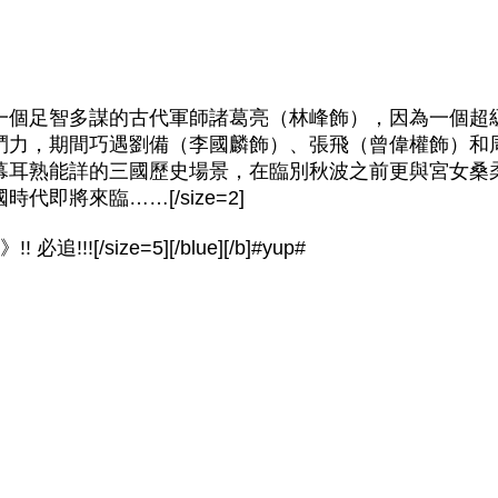
一個足智多謀的古代軍師諸葛亮（林峰飾），因為一個超
鬥力，期間巧遇劉備（李國麟飾）、張飛（曾偉權飾）和
幕耳熟能詳的三國歷史場景，在臨別秋波之前更與宮女桑
即將來臨……[/size=2]
!!![/size=5][/blue][/b]#yup#