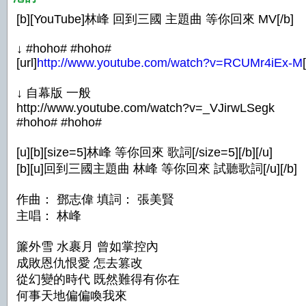
[b][YouTube]林峰 回到三國 主題曲 等你回來 MV[/b]
↓ #hoho# #hoho#
[url]
http://www.youtube.com/watch?v=RCUMr4iEx-M
↓ 自幕版 一般
http://www.youtube.com/watch?v=_VJirwLSegk
#hoho# #hoho#
[u][b][size=5]林峰 等你回來 歌詞[/size=5][/b][/u]
[b][u]回到三國主題曲 林峰 等你回來 試聽歌詞[/u][/b]
作曲： 鄧志偉 填詞： 張美賢
主唱： 林峰
簾外雪 水裹月 曾如掌控內
成敗恩仇恨愛 怎去篡改
從幻變的時代 既然難得有你在
何事天地偏偏喚我來