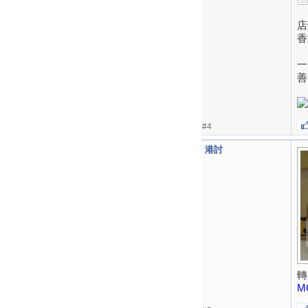
店
香
一
善
#4
港討
轉
M