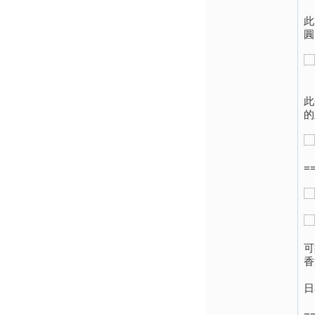
此
圓
此
的
=
可
香
日
=