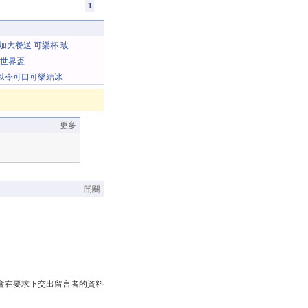
1
 加大餐送 可樂杯 玻
奧運杯
世界盃
秒可以令可口可樂結冰
更多
開關
會在要求下交出留言者的資料