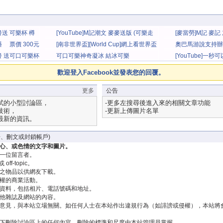
餐送 可樂杯 樽
[YouTube]M記潮文 麥麥送版 (可樂走
[麥當勞]M記 麥記
杯 黑旋風 舒琪味)
璃杯 倫敦2012 
播 票價 300元
[南非世界盃][World Cup]網上看世界盃
奧巴馬游說支持辦
全攻略
大餐 送可口可樂杯
可口可樂神奇凝冰 結冰可樂
[YouTube]一
歡迎登入Facebook並發表您的回覆。
更多
公告
試的小型討論區，
-更多左搜尋後進入來的相關文章功能
技術，
-更新上傳圖片名單
最新的資訊。
、刪文或封鎖帳戶)
心、或色情的文字和圖片。
一位留言者。
off-topic。
之物品以供網友下載。
權的商業活動。
資料，包括相片、電話號碼和地址。
他雜誌及網站的內容。
意見，與本站立場無關。如任何人士在本站作出違規行為（如誹謗或侵權），本站將
下刪除討論區上的任何內容。刪除的標準和尺度由本站管理員掌握