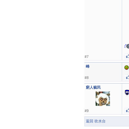
#7
峰
#8
窮人毓民
#9
返回 吹水台