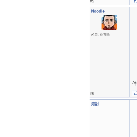
#5
Noodle
來自: 葵青區
仲
#6
港討