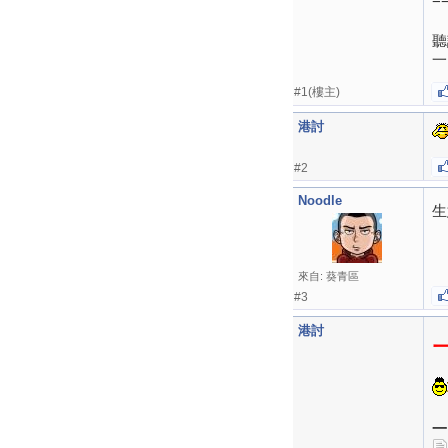
聽
一
#1(樓主)
港討
#2
Noodle
生
來自: 葵青區
#3
港討
一