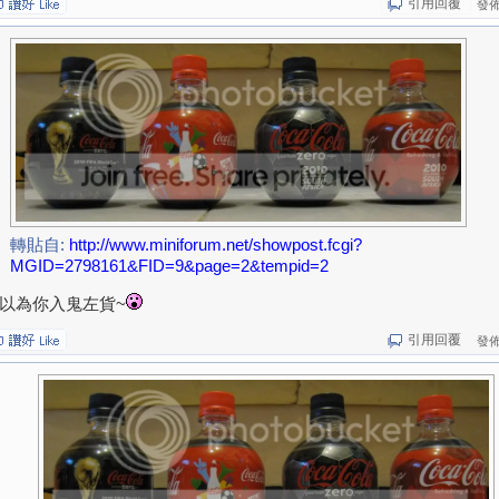
引用回覆
發佈於
轉貼自:
http://www.miniforum.net/showpost.fcgi?
MGID=2798161&FID=9&page=2&tempid=2
以為你入鬼左貨~
引用回覆
發佈於