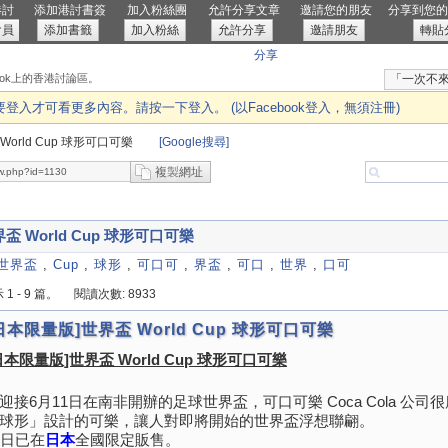
港討
添加港討書簽
加入粉絲團
允許分享文章
邀請您的朋友
分享到您的F
會員
添加書籤
加入粉絲
允許分享
邀請朋友
轉貼
分享
book上的香港討論區。
「一次不
入才可看更多內容。請按一下登入。 (以Facebook登入，無須注冊)
World Cup 球形可口可樂
[Google搜尋]
複製網址
盃 World Cup 球形可口可樂
世界盃
,
Cup
,
球形
,
可口可
,
界盃
,
可口
,
世界
,
口可
1 - 9 篇。
閱讀次數: 8933
日本限量版]世界盃 World Cup 球形可口可樂
日本限量版]世界盃 World Cup 球形可口可樂
迎接6月11日在南非開辦的足球世界盃，可口可樂 Coca Cola 公
球形」設計的可樂，讓人對即將開始的世界盃浮想聯翩。
7日已在
日本
全國限定販售。