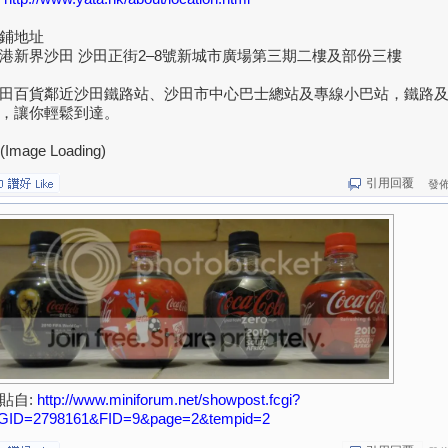
鋪地址
港新界沙田 沙田正街2–8號新城市廣場第三期二樓及部份三樓
田百貨鄰近沙田鐵路站、沙田市中心巴士總站及專線小巴站，鐵路
，讓你輕鬆到達。
引用回覆
發佈於
貼自:
http://www.miniforum.net/showpost.fcgi?
GID=2798161&FID=9&page=2&tempid=2