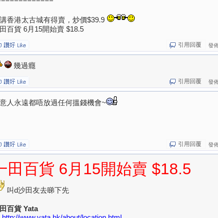
講香港太古城有得賣，炒價$39.9
田百貨 6月15開始賣 $18.5
引用回覆
發佈於
幾過癮
引用回覆
發佈於
意人永遠都唔放過任何搵錢機會~
引用回覆
發佈於
一田百貨 6月15開始賣 $18.5
叫d沙田友去睇下先
田百貨 Yata
http://www.yata.hk/about/location.html