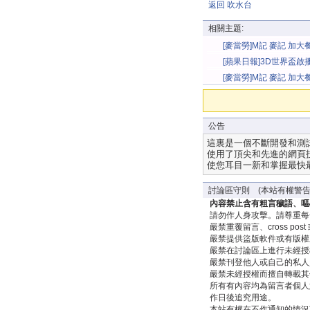
返回 吹水台
相關主題:
[麥當勞]M記 麥記 加大
形杯 2013
[蘋果日報]3D世界盃啟
[麥當勞]M記 麥記 加
(可樂罐形)
公告
這裏是一個不斷開發和測
使用了頂尖和先進的網頁
使您耳目一新和掌握最快
討論區守則 (本站有權警告
內容禁止含有粗言穢語、嘔
請勿作人身攻擊。請尊重每
嚴禁重覆留言、cross post 或 
嚴禁提供盜版軟件或有版權
嚴禁在討論區上進行未經授
嚴禁刊登他人或自己的私人
嚴禁未經授權而擅自轉載其
所有有內容均為留言者個人
作日後追究用途。
本站有權在不作通知的情況