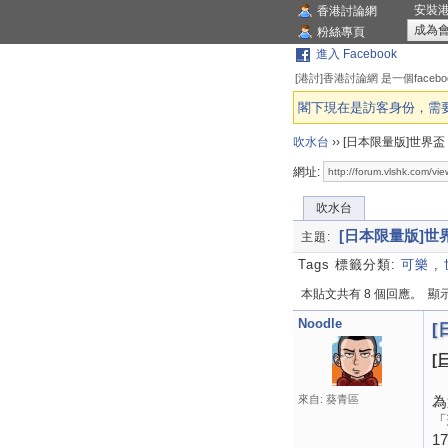
安裝
香港討論網
成為
粉絲專頁
進入 Facebook
[港討]香港討論網 是一個face
閣下現在是訪客身份，需要登
吹水台
››
[日本限量版]世界盃 
網址:
吹水台
[日本限量版]世界
主題:
Tags 標籤分類:
可樂
,
本貼文共有 8 個回應。
顯示 
Noodle
[
[
來自: 葵青區
為
「
1