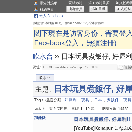
安裝港討
添加港討書簽
加入粉絲
香港討論網
成為會員
添加書籤
加入粉絲
粉絲專頁
進入 Facebook
[港討]香港討論網 是一個facebook上的香港討論區。
閣下現在是訪客身份，需要登入
Facebook登入，無須注冊)
吹水台
››
日本玩具煮飯仔, 好犀利!
網址:
複製
吹水台
日本玩具煮飯仔, 好犀
主題:
Tags 標籤分類:
好犀利
,
玩具
,
日本
,
煮飯仔
,
玩具
本貼文共有 9 個回應。
顯示 1 - 10 篇。
閱讀次數: 19525
加藤愛
日本玩具煮飯仔, 好犀利!!
[YouTube]Konapun こなぷん #6