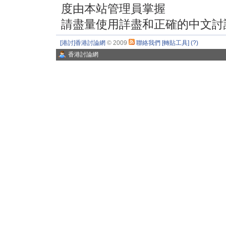
度由本站管理員掌握
請盡量使用詳盡和正確的中文討
[港討]香港討論網
© 2009
聯絡我們
[轉貼工具]
(?)
香港討論網