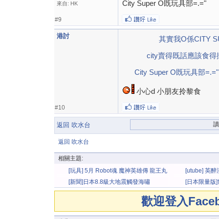
City Super O既玩具部=.="
來自: HK
#9
港討
其實我O係CITY 
city賣得既話應該食得
City Super O既玩具部=.="
小心d 小朋友拎黎食
#10
返回 吹水台
返回 吹水台
相關主題:
[玩具] 5月 Robot魂 魔神英雄傳 龍王丸
[utube]
官圖
[新聞]日本8.8級大地震觸發海嘯
[日本限量版]世
口可樂
歡迎登入Fac