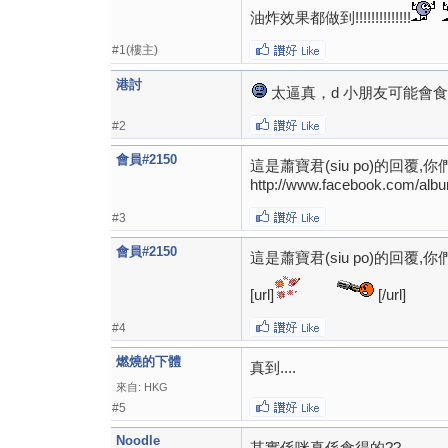
油炸效果都做到!!!!!!!!!!!!!!
#1(樓主)
港討
太逼真，d 小朋友可能會
#2
會員#2150
這是蕭寶君(siu po)的回覆,
http://www.facebook.com/alb
#3
會員#2150
這是蕭寶君(siu po)的回覆,
[url]
[/url]
#4
燃燒的下體
真到....
來自: HKG
#5
Noodle
其實係咪真係食得的??