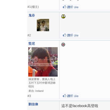
#1(樓主)
鬼谷
#2
堅尼
踢波要狠，要踢人地上
五吋下五吋仲要球證睇
唔到
來自: Ireland
#3
劉佳偉
這不是facebook高登啦