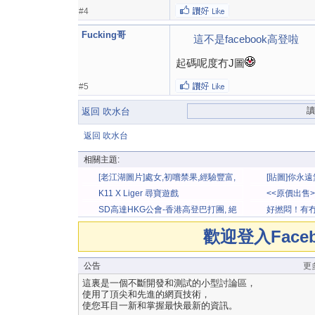
#4
Fucking哥
這不是facebook高登啦
起碼呢度冇J圖
#5
返回 吹水台
返回 吹水台
相關主題:
[老江湖圖片]處女,初嚐禁果,經驗豐富,
[貼圖]你永
老江湖 高登
法滿足所有高
K11 X Liger 尋寶遊戲
<<原價出售
★★另有出售
SD高達HKG公會-香港高登巴打團, 絕
好撚悶！有冇
對唔會有小學雞。
歡迎登入Fac
公告
更
這裏是一個不斷開發和測試的小型討論區，
使用了頂尖和先進的網頁技術，
使您耳目一新和掌握最快最新的資訊。