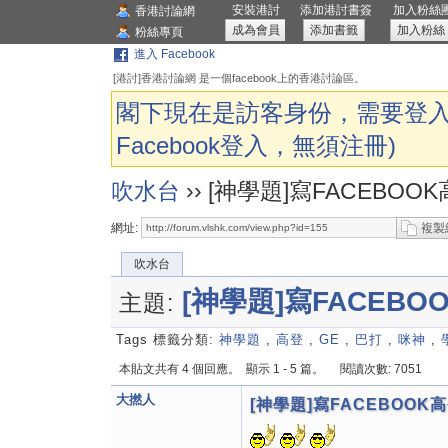
安裝港討
添加港討書簽
加入粉絲
香港討論網
成為會員
添加書籤
加入粉絲
粉絲專頁
進入 Facebook
[港討]香港討論網 是一個facebook上的香港討論區。
閣下現在是訪客身份，需要登入
Facebook登入，無須注冊)
吹水台
››
[神學題]寫FACEBOO
網址:
複製
吹水台
[神學題]寫FACEB
主題:
Tags 標籤分類:
神學題
,
高登
,
GE
,
巴打
,
咪神
,
本貼文共有 4 個回應。
顯示 1 - 5 篇。
閱讀次數: 7051
大撚人
[神學題]寫FACEBOOK