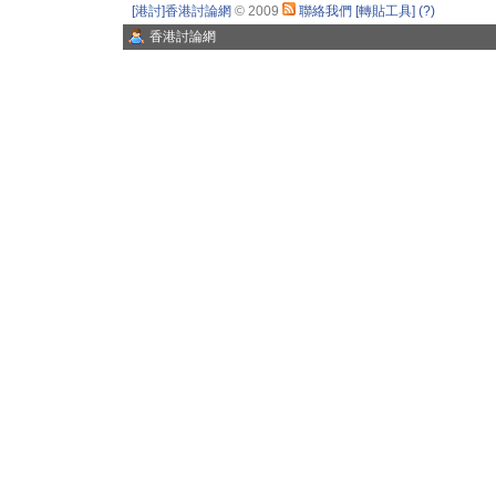
[港討]香港討論網
© 2009
聯絡我們
[轉貼工具]
(?)
香港討論網