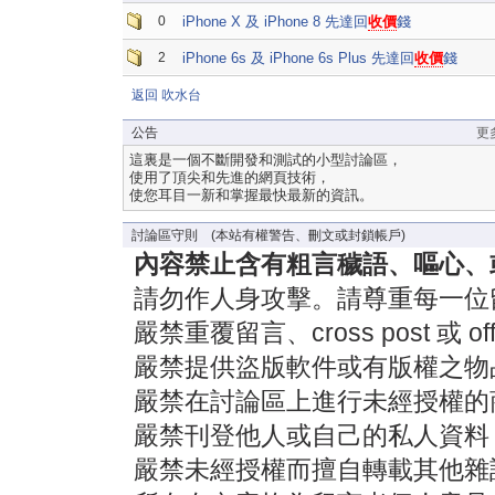
0
iPhone X 及 iPhone 8 先達回
收價
錢
2
iPhone 6s 及 iPhone 6s Plus 先達回
收價
錢
返回 吹水台
公告
更
這裏是一個不斷開發和測試的小型討論區，
使用了頂尖和先進的網頁技術，
使您耳目一新和掌握最快最新的資訊。
討論區守則 (本站有權警告、刪文或封鎖帳戶)
內容禁止含有粗言穢語、嘔心、
請勿作人身攻擊。請尊重每一位
嚴禁重覆留言、cross post 或 off-
嚴禁提供盜版軟件或有版權之物
嚴禁在討論區上進行未經授權的
嚴禁刊登他人或自己的私人資料
嚴禁未經授權而擅自轉載其他雜