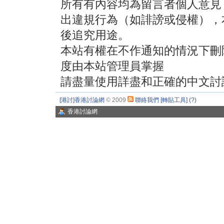
所有有內容均為留言者個人意見
出違規行為（如誹謗或侵權），
後追究用途。
本站有權在不作通知的情況下刪
度由本站管理員掌握
請盡量使用詳盡和正確的中文討
[港討]香港討論網
© 2009
聯絡我們
[轉貼工具]
(?)
香港討論網