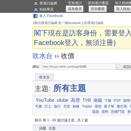
安裝港討
添加港討書簽
加入粉絲
香港討論網
成為會員
添加書籤
加入粉絲
粉絲專頁
進入 Facebook
[港討]香港討論網 是一個facebook上的香港討論區。
閣下現在是訪客身份，需要登入
Facebook登入，無須注冊)
吹水台
›› 收價
網址:
複製
吹水台
所有主題
主題:
YouTube
utube
高登
TVB
港鐵
下載
PSP
新聞
可樂
巴士
遊行
天堂
林峰
Trailer
理想
黃子華
奧巴馬
題曲
資料
恐懼鬥室
青
顯示 第 1 - 30 篇討論主題 , 共 2 篇
回覆
主題