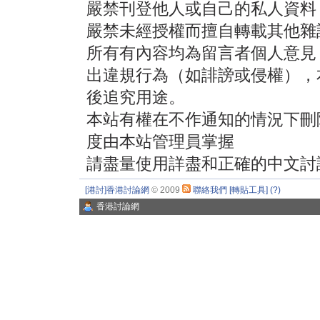
嚴禁刊登他人或自己的私人資料
嚴禁未經授權而擅自轉載其他雜
所有有內容均為留言者個人意見
出違規行為（如誹謗或侵權），
後追究用途。
本站有權在不作通知的情況下刪
度由本站管理員掌握
請盡量使用詳盡和正確的中文討
[港討]香港討論網
© 2009
聯絡我們
[轉貼工具]
(?)
香港討論網