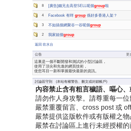
8
[廣告]錢兄去高登SELL呢個
group
啦
4
Facebook 有咩
group
係好多香港人架？
3
不如搞個網聚谷一谷呢個
group
2
我家姐個
group
返回 吹水台
公告
更
這裏是一個不斷開發和測試的小型討論區，
使用了頂尖和先進的網頁技術，
使您耳目一新和掌握最快最新的資訊。
討論區守則 (本站有權警告、刪文或封鎖帳戶)
內容禁止含有粗言穢語、嘔心、
請勿作人身攻擊。請尊重每一位
嚴禁重覆留言、cross post 或 off-
嚴禁提供盜版軟件或有版權之物
嚴禁在討論區上進行未經授權的