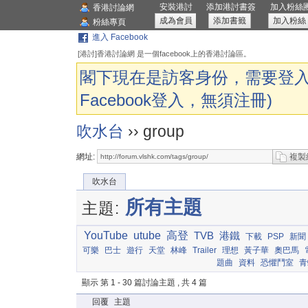
安裝港討
添加港討書簽
加入粉絲
香港討論網
成為會員
添加書籤
加入粉絲
粉絲專頁
進入 Facebook
[港討]香港討論網 是一個facebook上的香港討論區。
閣下現在是訪客身份，需要登入
Facebook登入，無須注冊)
吹水台
›› group
網址:
複製
吹水台
所有主題
主題:
YouTube
utube
高登
TVB
港鐵
下載
PSP
新聞
可樂
巴士
遊行
天堂
林峰
Trailer
理想
黃子華
奧巴馬
題曲
資料
恐懼鬥室
青
顯示 第 1 - 30 篇討論主題 , 共 4 篇
回覆
主題