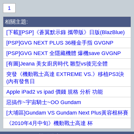
1
相關主題:
[下載][PSP]《蒼翼默示錄 攜帶版》日版(BlazBlue)
[PSP]GVG NEXT PLUS 36種金手指 GVGNP
[PSP]GVG NEXT 全隱藏機體 爆機save GVGNP
[有圖]Jeana 美女廚房時代 雛型vs後完全體
突發《機動戰士高達 EXTREME VS.》移植PS3決
(內有發售日
Apple iPad2 vs ipad 價錢 規格 分析 功能
惡搞作~宇宙騎士~OO Gundam
[大埔區]Gundam VS Gundam Next Plus黃容根杯賽
《2010年4月中旬》機動戰士高達 杯