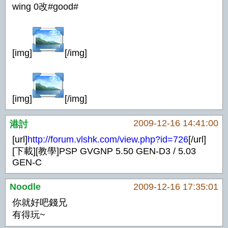
wing 0改#good#
[img]
[/img]
[img]
[/img]
2009-12-16 14:41:00
港討
[url]
http://forum.vlshk.com/view.php?id=726
[/url]
[下載][教學]PSP GVGNP 5.50 GEN-D3 / 5.03
GEN-C
Noodle
2009-12-16 17:35:01
你就好吧錢兄
有得玩~