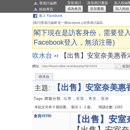
安裝港討
添加港討書簽
加入粉絲
香港討論網
成為會員
添加書籤
加入粉絲
粉絲專頁
進入 Facebook
[港討]香港討論網 是一個facebook上的香港討論區。
閣下現在是訪客身份，需要登入
Facebook登入，無須注冊)
吹水台
››
【出售】安室奈美惠香港
網址:
複製
吹水台
【出售】安室奈美惠香
主題:
Tags 標籤分類:
出售
,
安室
,
售安
,
室奈
本貼文共有 0 個回應。
顯示 1 - 1 篇。
閱讀次數: 1283
會員#9780
【出售】安室奈
【出售】安室奈