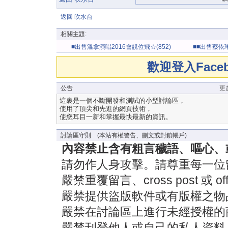
返回 吹水台
相關主題:
■出售溫拿演唱2016會靚位飛☆(852)
■■出售蔡依
2809 2832■■■
(852) 2809 
歡迎登入Fac
公告
更
這裏是一個不斷開發和測試的小型討論區，
使用了頂尖和先進的網頁技術，
使您耳目一新和掌握最快最新的資訊。
討論區守則 (本站有權警告、刪文或封鎖帳戶)
內容禁止含有粗言穢語、嘔心、
請勿作人身攻擊。請尊重每一位
嚴禁重覆留言、cross post 或 off-
嚴禁提供盜版軟件或有版權之物
嚴禁在討論區上進行未經授權的
嚴禁刊登他人或自己的私人資料