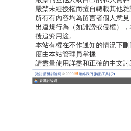
嚴禁未經授權而擅自轉載其他雜
所有有內容均為留言者個人意見
出違規行為（如誹謗或侵權），
後追究用途。
本站有權在不作通知的情況下刪
度由本站管理員掌握
請盡量使用詳盡和正確的中文討
[港討]香港討論網
© 2009
聯絡我們
[轉貼工具]
(?)
香港討論網