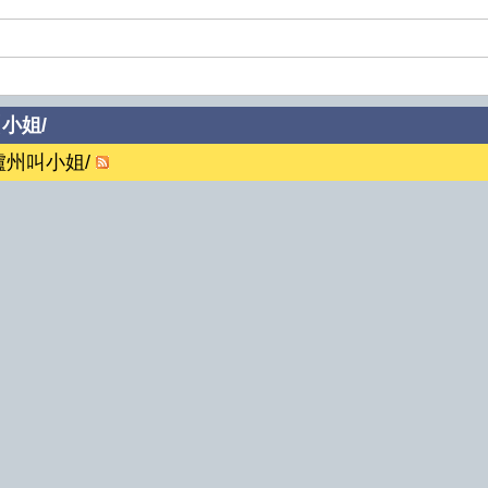
叫小姐/
瀘州叫小姐/