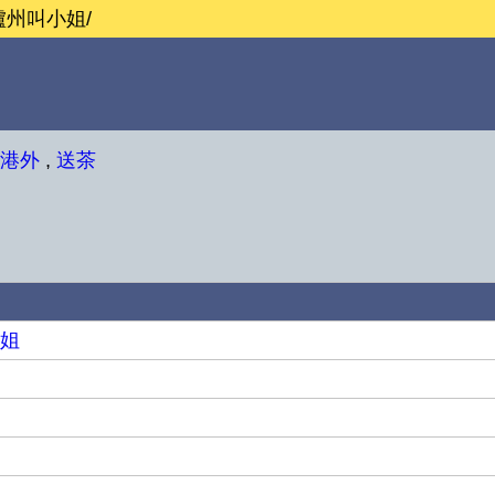
瀘州叫小姐/
港外
,
送茶
小姐