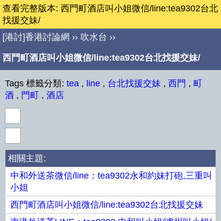
查看完整版本: 西門町酒店叫小姐微信/line:tea9302台北
找援交妹/
[港討]香港討論網
››
吹水台
››
西門町酒店叫小姐微信/line:tea9302台北找援交妹/
Tags 標籤分類:
tea
,
line
,
台北找援交妹
,
西門
,
町
酒
,
門町
,
酒店
相關主題:
中和外送茶微信/line：tea9302永和約妹打砲,三重叫
小姐
西門町酒店叫小姐微信/line:tea9302台北找援交妹