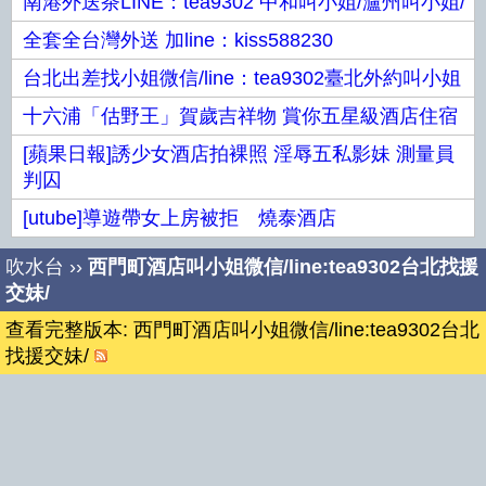
南港外送茶LINE：tea9302 中和叫小姐/瀘州叫小姐/
全套全台灣外送 加line：kiss588230
台北出差找小姐微信/line：tea9302臺北外約叫小姐
十六浦「估野王」賀歲吉祥物 賞你五星級酒店住宿
[蘋果日報]誘少女酒店拍裸照 淫辱五私影妹 測量員
判囚
[utube]導遊帶女上房被拒 燒泰酒店
吹水台
››
西門町酒店叫小姐微信/line:tea9302台北找援
交妹/
查看完整版本: 西門町酒店叫小姐微信/line:tea9302台北
找援交妹/