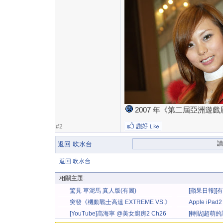
2007 年《第二屆亞洲遊
#2
返回 吹水台
返回 吹水台
相關主題:
驚見 草泥馬 真人版(有圖)
[蘋果日報][
強體
突發《機動戰士高達 EXTREME VS.》
Apple iPad
移植PS3決 (內有發售日
能
[YouTube]高海寧 @美女廚房2 Ch26
[轉貼]超萌的
秩假狗?
收錄~~~!!