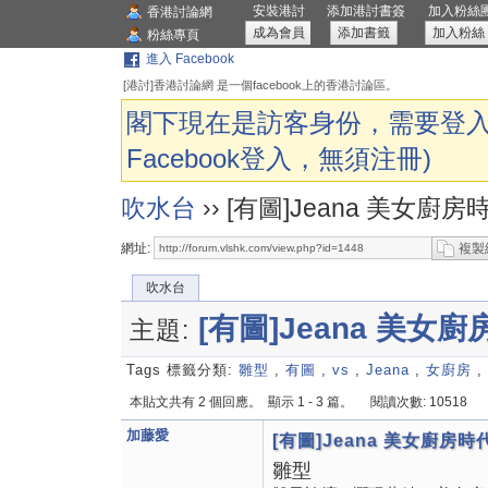
安裝港討
添加港討書簽
加入粉絲
香港討論網
成為會員
添加書籤
加入粉絲
粉絲專頁
進入 Facebook
[港討]香港討論網 是一個facebook上的香港討論區。
閣下現在是訪客身份，需要登入
Facebook登入，無須注冊)
吹水台
››
[有圖]Jeana 美女廚
網址:
複製
吹水台
[有圖]Jeana 美女
主題:
Tags 標籤分類:
雛型
,
有圖
,
vs
,
Jeana
,
女廚房
,
本貼文共有 2 個回應。
顯示 1 - 3 篇。
閱讀次數: 10518
加藤愛
[有圖]Jeana 美女廚房
雛型