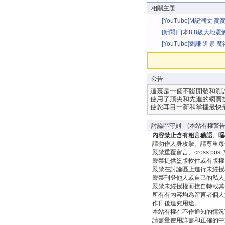
相關主題:
[YouTube]M記潮文 
杯 黑旋風 舒琪味)
[新聞]日本8.8級大地
[YouTube]劉謙 近景 
節聯歡晚會[自錄版]
公告
這裏是一個不斷開發和測
使用了頂尖和先進的網頁
使您耳目一新和掌握最快
討論區守則 (本站有權警告
內容禁止含有粗言穢語、嘔
請勿作人身攻擊。請尊重每
嚴禁重覆留言、cross post 或 
嚴禁提供盜版軟件或有版權
嚴禁在討論區上進行未經授
嚴禁刊登他人或自己的私人
嚴禁未經授權而擅自轉載其
所有有內容均為留言者個人
作日後追究用途。
本站有權在不作通知的情況
請盡量使用詳盡和正確的中