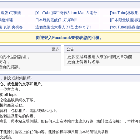
麥麥送版 (可樂走
[YouTube]鐵甲奇俠3 Iron Man 3 兩分
[YouTube]林欣
鐘35套裝甲
整版 歌詞 下載
震觸發海嘯
日本玩具煮飯仔, 好犀利!!
[日本限量版]世界盃 
口可樂
魔術 表演 央視春
這個魔術也太嚇人了吧, 太神奇了!
[YouTube][整蠱
歡迎登入Facebook並發表您的回覆。
更多
公告
試的小型討論區，
-更多左搜尋後進入來的相關文章功能
技術，
-更新上傳圖片名單
最新的資訊。
、刪文或封鎖帳戶)
心、或色情的文字和圖片。
一位留言者。
off-topic。
之物品以供網友下載。
權的商業活動。
資料，包括相片、電話號碼和地址。
他雜誌及網站的內容。
意見，與本站立場無關。如任何人士在本站作出違規行為（如誹謗或侵權），本站將
下刪除討論區上的任何內容。刪除的標準和尺度由本站管理員掌握
文討論。