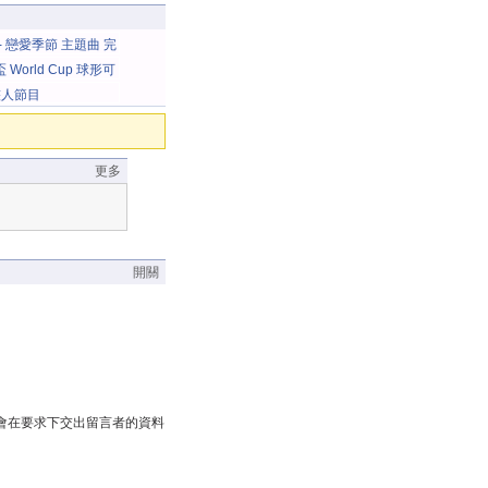
彤 - 戀愛季節 主題曲 完
World Cup 球形可
]整人節目
更多
開關
會在要求下交出留言者的資料