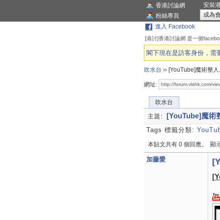
安裝
香港討論網
成為
粉絲專頁
進入 Facebook
[港討]香港討論網 是一個face
閣下現在是訪客身份，需要登
吹水台
››
[YouTube]魔術整
網址:
吹水台
[YouTube]魔
主題:
Tags 標籤分類:
YouTu
本貼文共有 0 個回應。
顯示 
加藤愛
[
[