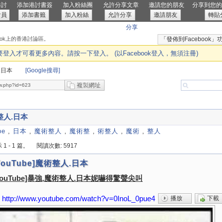
港討
添加港討書簽
加入粉絲團
允許分享文章
邀請您的朋友
分享到您的F
會員
添加書籤
加入粉絲
允許分享
邀請朋友
轉貼
分享
book上的香港討論區。
「發佈到Faceboo
入才可看更多內容。請按一下登入。 (以Facebook登入，無須注冊)
人.日本
[Google搜尋]
複製網址
術整人.日本
be
,
日本
,
魔術整人
,
魔術整
,
術整人
,
魔術
,
整人
1 - 1 篇。
閱讀次數: 5917
YouTube]魔術整人.日本
YouTube]暴強,魔術整人.日本妮嚇得驚聲尖叫
http://www.youtube.com/watch?v=0InoL_0pue4
播放
下載