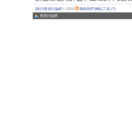
[港討]香港討論網
© 2009
聯絡我們
[轉貼工具]
(?)
香港討論網