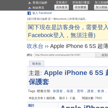
安裝港討
添加港討書簽
加入粉絲
香港討論網
成為會員
添加書籤
加入粉絲
粉絲專頁
進入 Facebook
[港討]香港討論網 是一個facebook上的香港討論區。
閣下現在是訪客身份，需要登入
Facebook登入，無須注冊)
吹水台
››
Apple iPhone 6 
網址:
複製
吹水台
Apple iPhone 
主題:
保護套
Tags 標籤分類:
保護套
,
保護
,
透明
,
護套
,
軟身
,
本貼文共有 1 個回應。
顯示 1 - 2 篇。
閱讀次數: 7503
港討