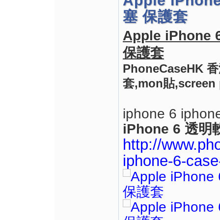
Apple iPh
塞 保護套
Apple iPho
保護套
PhoneCaseHK
套,mon貼,screen p
iphone 6 iphone
iPhone 6 
http://www.ph
iphone-6-case